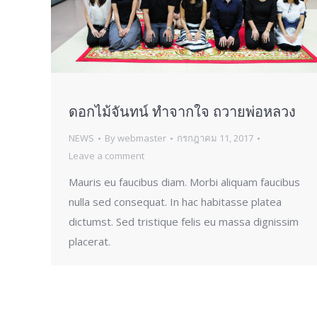
ดอกไม้จันทน์ ทำจากใจ ถวายพ่อหลวง
NEWS
By
webmaster
กรกฎาคม 11, 2017
Leave a comment
Mauris eu faucibus diam. Morbi aliquam faucibus
nulla sed consequat. In hac habitasse platea
dictumst. Sed tristique felis eu massa dignissim
placerat.