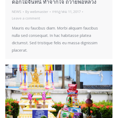
ดอกไม้จันทน์ ทำจากใจ ถวายพ่อหลวง
NEWS
By
webmaster
กรกฎาคม 11, 2017
Leave a comment
Mauris eu faucibus diam. Morbi aliquam faucibus
nulla sed consequat. In hac habitasse platea
dictumst. Sed tristique felis eu massa dignissim
placerat.