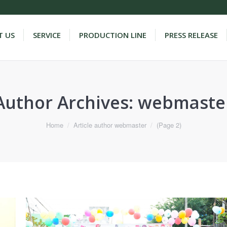
 US
SERVICE
PRODUCTION LINE
PRESS RELEASE
Author Archives:
webmaste
Home
Article author webmaster
(Page 2)